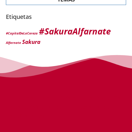
Etiquetas
#SakuraAlfarnate
#CapitalDeLaCereza
Sakura
Alfarnate
¿Te gustan las noticias de La Pequeña
Andalucía? ¿De qué te gustaría que
habláramos?